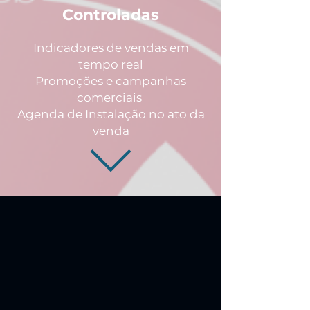
Controladas
Indicadores de vendas em
tempo real
Promoções e campanhas
comerciais
Agenda de Instalação no ato da
venda