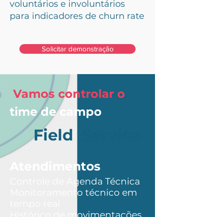
voluntários e involuntários
para indicadores de churn rate
Solicitar demonstração
Vamos controlar o
time de campo
Field Service
Atendimentos
Controle de Agenda Técnica
Monitoramento técnico em
tempo real
Histórico de movimentações