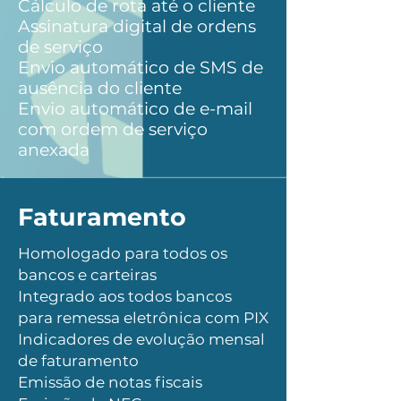
Cálculo de rota até o cliente
Assinatura digital de ordens
de serviço
Envio automático de SMS de
ausência do cliente
Envio automático de e-mail
com ordem de serviço
anexada
Faturamento
Homologado para todos os
bancos e carteiras
Integrado aos todos bancos
para remessa eletrônica com PIX
Indicadores de evolução mensal
de faturamento
Emissão de notas fiscais