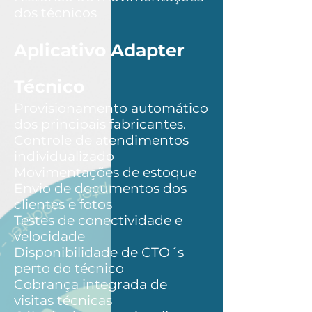
dos técnicos
Aplicativo Adapter
Técnico
Provisionamento automático
dos principais fabricantes.
Controle de atendimentos
individualizado
Movimentações de estoque
Envio de documentos dos
clientes e fotos
Testes de conectividade e
velocidade
Disponibilidade de CTO´s
perto do técnico
Cobrança integrada de
visitas técnicas